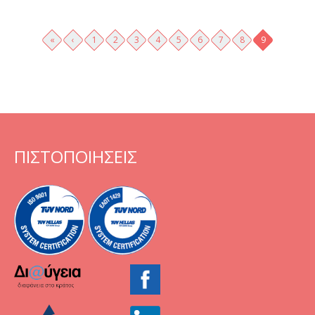
Σελίδες
«
‹
1
2
3
4
5
6
7
8
9
ΠΙΣΤΟΠΟΙΗΣΕΙΣ