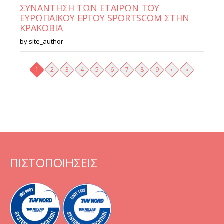
ΣΥΝΑΝΤΗΣΗ ΤΩΝ ΕΤΑΙΡΩΝ ΤΟΥ
ΕΥΡΩΠΑΪΚΟΥ ΕΡΓΟΥ SPORTSCOM ΣΤΗΝ
ΚΡΑΚΟΒΙΑ
by
site_author
Σελίδες
1
2
3
4
5
6
7
8
9
›
»
ΠΙΣΤΟΠΟΙΗΣΕΙΣ