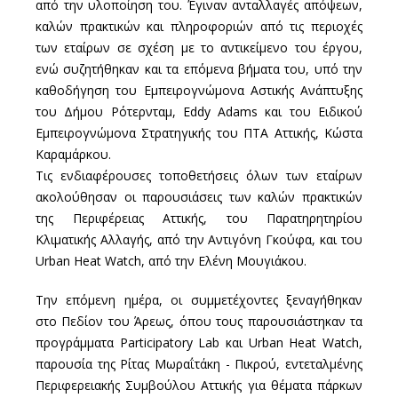
από την υλοποίηση του. Έγιναν ανταλλαγές απόψεων,
καλών πρακτικών και πληροφοριών από τις περιοχές
των εταίρων σε σχέση με το αντικείμενο του έργου,
ενώ συζητήθηκαν και τα επόμενα βήματα του, υπό την
καθοδήγηση του Εμπειρογνώμονα Αστικής Ανάπτυξης
του Δήμου Ρότερνταμ, Eddy Adams και του Ειδικού
Εμπειρογνώμονα Στρατηγικής του ΠΤΑ Αττικής, Κώστα
Καραμάρκου.
Τις ενδιαφέρουσες τοποθετήσεις όλων των εταίρων
ακολούθησαν οι παρουσιάσεις των καλών πρακτικών
της Περιφέρειας Αττικής, του Παρατηρητηρίου
Κλιματικής Αλλαγής, από την Αντιγόνη Γκούφα, και του
Urban Heat Watch, από την Ελένη Μουγιάκου.
Την επόμενη ημέρα, οι συμμετέχοντες ξεναγήθηκαν
στο Πεδίον του Άρεως, όπου τους παρουσιάστηκαν τα
προγράμματα Participatory Lab και Urban Heat Watch,
παρουσία της Ρίτας Μωραΐτάκη - Πικρού, εντεταλμένης
Περιφερειακής Συμβούλου Αττικής για θέματα πάρκων