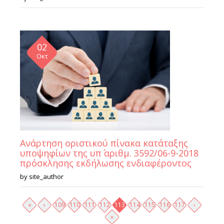
02
Οκτ
Ανάρτηση οριστικού πίνακα κατάταξης
υποψηφίων της υπ΄ αριθμ. 3592/06-9-2018
πρόσκλησης εκδήλωσης ενδιαφέροντος
by
site_author
Σελίδες
«
‹
109
110
111
112
113
114
115
116
117
›
»