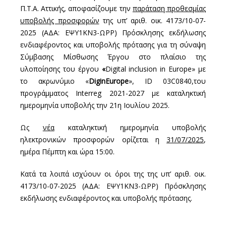
Π.Τ.Α. Αττικής, αποφασίζουμε την
παράταση προθεσμίας
υποβολής προσφορών
της υπ’ αριθ. οικ. 4173/10-07-
2025 (ΑΔΑ: ΕΨΥ1ΚΝ3-ΩΡΡ) Πρόσκλησης εκδήλωσης
ενδιαφέροντος και υποβολής πρότασης για τη σύναψη
Σύμβασης Μίσθωσης Έργου στο πλαίσιο της
υλοποίησης του έργου
«
Digital inclusion in Europe» με
το ακρωνύμιο «
DiginEurope
», ID 03C0840,του
προγράμματος Interreg 2021-2027 με καταληκτική
ημερομηνία υποβολής την 21
η
Ιουλίου 2025.
Ως
νέα
καταληκτική ημερομηνία υποβολής
ηλεκτρονικών προσφορών ορίζεται η
31/07/2025
,
ημέρα Πέμπτη και ώρα 15:00.
Κατά τα λοιπά ισχύουν οι όροι της της υπ’ αριθ. οικ.
4173/10-07-2025 (ΑΔΑ: ΕΨΥ1ΚΝ3-ΩΡΡ) Πρόσκλησης
εκδήλωσης ενδιαφέροντος και υποβολής πρότασης.