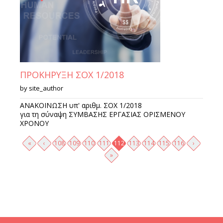
ΠΡΟΚΗΡΥΞΗ ΣΟΧ 1/2018
by
site_author
ΑΝΑΚΟΙΝΩΣΗ υπ' αριθμ. ΣΟΧ 1/2018
για τη σύναψη ΣΥΜΒΑΣΗΣ ΕΡΓΑΣΙΑΣ ΟΡΙΣΜΕΝΟΥ
ΧΡΟΝΟΥ
Σελίδες
«
‹
108
109
110
111
112
113
114
115
116
›
»