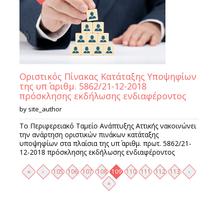
Οριστικός Πίνακας Κατάταξης Υποψηφίων
της υπ΄ αριθμ. 5862/21-12-2018
πρόσκλησης εκδήλωσης ενδιαφέροντος
by
site_author
Το Περιφερειακό Ταμείο Ανάπτυξης Αττικής νακοινώνει
την ανάρτηση οριστικών πινάκων κατάταξης
υποψηφίων στα πλαίσια της υπ΄ αριθμ. πρωτ. 5862/21-
12-2018 πρόσκλησης εκδήλωσης ενδιαφέροντος
Σελίδες
«
‹
105
106
107
108
109
110
111
112
113
›
»