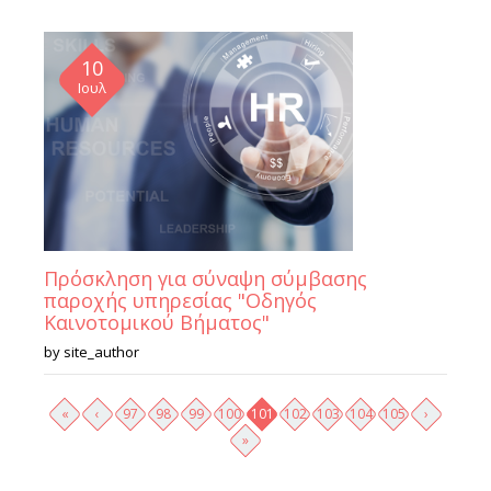
10
Ιουλ
Πρόσκληση για σύναψη σύμβασης
παροχής υπηρεσίας "Οδηγός
Καινοτομικού Βήματος"
by
site_author
Σελίδες
«
‹
97
98
99
100
101
102
103
104
105
›
»